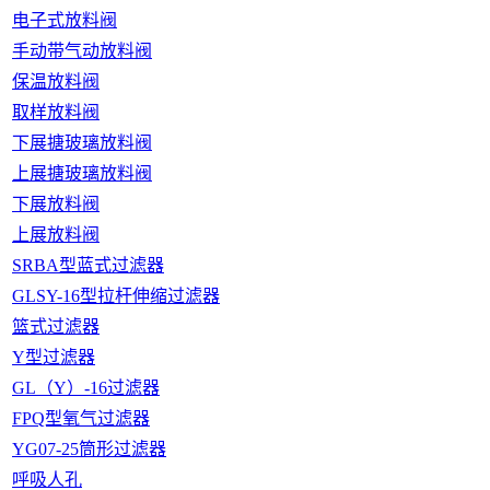
电子式放料阀
手动带气动放料阀
保温放料阀
取样放料阀
下展搪玻璃放料阀
上展搪玻璃放料阀
下展放料阀
上展放料阀
SRBA型蓝式过滤器
GLSY-16型拉杆伸缩过滤器
篮式过滤器
Y型过滤器
GL（Y）-16过滤器
FPQ型氧气过滤器
YG07-25筒形过滤器
呼吸人孔